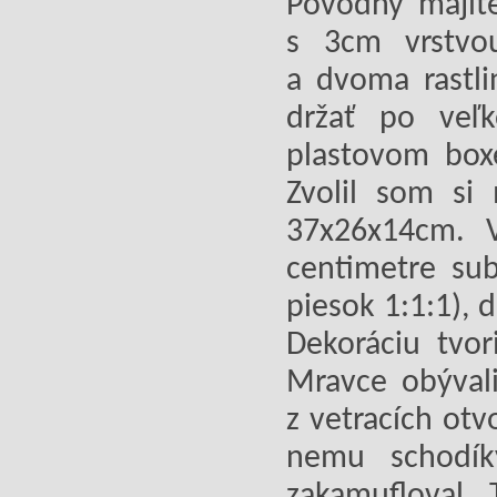
Pôvodný majite
s 3cm vrstvou
a dvoma rastl
držať po veľk
plastovom box
Zvolil som si
37x26x14cm. 
centimetre sub
piesok 1:1:1), 
Dekoráciu tvo
Mravce obývali
z vetracích otv
nemu schodík
zakamufloval. 