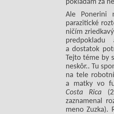
pokladám za n
Ale Ponerini
parazitické roz
ničím zriedkavý
predpokladu
a dostatok pot
Tejto téme by 
neskôr.. Tu spo
na tele robotn
a matky vo fu
Costa Rica
(
zaznamenal roz
meno Zuzka). 