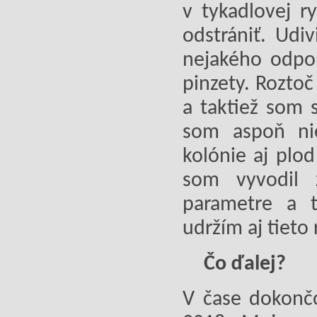
v tykadlovej 
odstrániť. Udiv
nejakého odpor
pinzety. Roztoč
a taktiež som s
som aspoň nie
kolónie aj plo
som vyvodil 
parametre a t
udržím aj tieto
Čo ďalej?
V čase dokončo