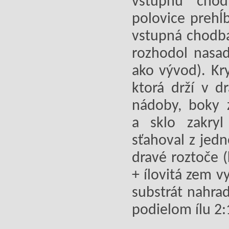
vstupnú cho
polovice prehĺ
vstupná chodba
rozhodol nasa
ako vývod). Kr
ktorá drží v d
nádoby, boky z
a sklo zakryl
sťahoval z jed
dravé roztoče (
+ ílovitá zem v
substrát nahra
podielom ílu 2: