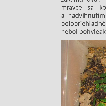
mravce sa ko
a nadvihnutím
polopriehľadn
nebol bohvieak