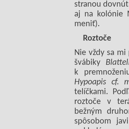
stranou dovnútr
aj na kolónie 
meniť).
Roztoče
Nie vždy sa mi
švábiky
Blatt
k premnoženiu
Hypoapis cf. m
telíčkami. Po
roztoče v te
bežným druho
spôsobom javi