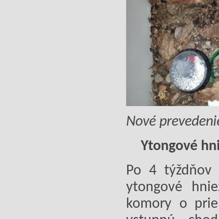
Nové prevedeni
Ytongové hn
Po 4 týždňov 
ytongové hni
komory o pri