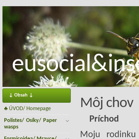
eusocial&inse
↓ Obsah ↓
Môj chov
♣ ÚVOD/ Homepage
Príchod
Polistes/ Osíky/ Paper
wasps
Moju rodinku
Formicoidea/ Mravce/