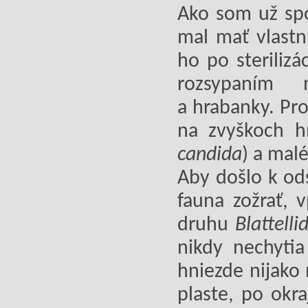
Ako som už spom
mal mať vlastn
ho po sterilizá
rozsypaním 
a hrabanky. Pr
na zvyškoch h
candida
) a mal
Aby došlo k ods
fauna zožrať, 
druhu
Blattelli
nikdy nechytia
hniezde nijako
plaste, po okr