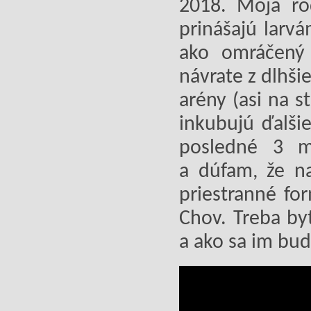
2018. Moja ro
prinášajú larv
ako omráčený
návrate z dlhš
arény (asi na 
inkubujú ďalši
posledné 3 m
a dúfam, že n
priestranné fo
Chov. Treba by
a ako sa im bud