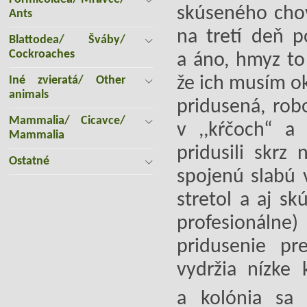
skúseného chov
Ants
na tretí deň p
Blattodea/ Šváby/
Cockroaches
a áno, hmyz to
že ich musím ok
Iné zvieratá/ Other
animals
pridusená, rob
Mammalia/ Cicavce/
v ,,kŕčoch“ a
Mammalia
pridusili skrz
Ostatné
spojenú slabú
stretol a aj sk
profesionáln
pridusenie pr
vydržia nízke 
a kolónia sa