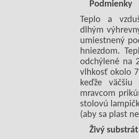
Podmienky
Teplo a vzd
dlhým výhrevný
umiestnený po
hniezdom. Tep
odchýlené na 2
vlhkosť okolo 7
keďže väčši
mravcom prikúr
stolovú lampič
(aby sa plast nes
Živý substrát