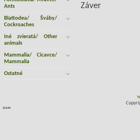
Záver
Ants
Blattodea/ Šváby/
Cockroaches
Iné zvieratá/ Other
animals
Mammalia/ Cicavce/
Mammalia
Ostatné
w
Copyri