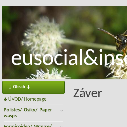
eusocial&inse
↓ Obsah ↓
Záver
♣ ÚVOD/ Homepage
Polistes/ Osíky/ Paper
wasps
Formicoidea/ Mravce/