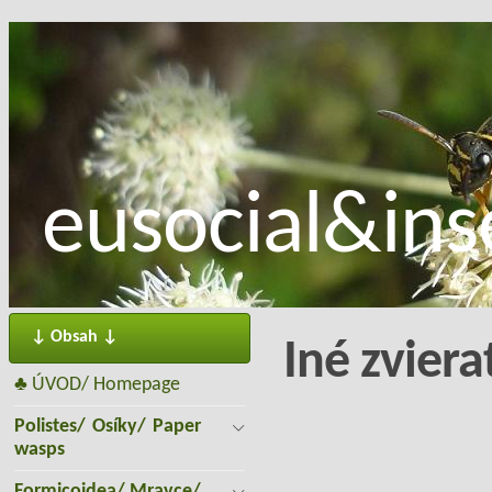
eusocial&inse
↓ Obsah ↓
Iné zviera
♣ ÚVOD/ Homepage
Polistes/ Osíky/ Paper
wasps
Formicoidea/ Mravce/