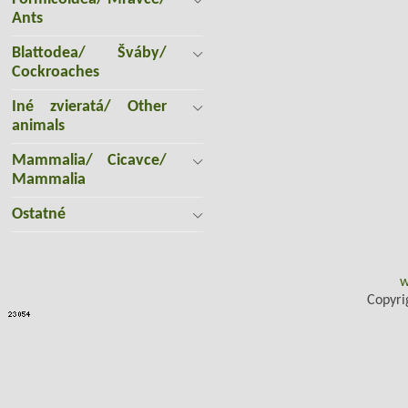
Ants
Blattodea/ Šváby/
Cockroaches
Iné zvieratá/ Other
animals
Mammalia/ Cicavce/
Mammalia
Ostatné
w
Copyri